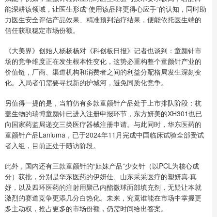
能深耕该领域，让医生形成“使用该品牌更得心应手”的认知，同时助
力医生安全评估产品效果、精准预判治疗结果，便能依托医生端的
信任获取稳定市场份额。
《大美界》创始人杨杨杨对《科创板日报》记者也谈到：童颜针市
场的竞争维度正在发生根本性变化，这势必重构整个童颜针产业的
价值链，厂商、渠道机构和消费者之间的利益分配格局发生深刻变
化。入局者们需要寻找新的护城河，避免同质化竞争。
另值得一提的是，当前仍有多款童颜针产品处于上市排队阶段：杭
盖生物的瑞博童颜针已进入注册申报环节，东方妍美的XH301也已
向国家药监局递交三类医疗器械注册申请。与此同时，华东医药的
童颜针产品Lanluma，已于2024年11月完成中国临床试验全部受试
者入组，目前正处于随访阶段。
此外，国内还有三款童颜针的“姐妹产品”少女针（以PCL为核心成
分）获批，分别是华东医药的伊妍仕、山东采采医疗的塑妍真·真
妤，以及四环医药的注射用聚己内酯微球面部填充剂，无疑让本就
激烈的赛道竞争更添几分白热化。未来，究竟谁能在市场中掌握更
多主动权，抢占更多的市场份额，仍需时间给出答案。