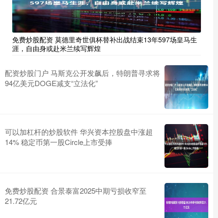
免费炒股配资 莫德里奇世俱杯替补出战结束13年597场皇马生
涯，自由身或赴米兰续写辉煌
配资炒股门户 马斯克公开发飙后，特朗普寻求将
94亿美元DOGE减支“立法化”
可以加杠杆的炒股软件 华兴资本控股盘中涨超
14% 稳定币第一股Circle上市受捧
免费炒股配资 合景泰富2025中期亏损收窄至
21.72亿元