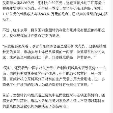
艾塑菲大卖3.26亿元，毛利为2.69亿元，这也直接推动了江苏吴中
在去年实现扭亏为盈。今年第一季度，艾塑菲仍表现亮眼，实现
1.13亿元的销售收入与9243.51万元的毛利，已成为其业绩的核心驱
动力。
不过，晓东表示，目前国内童颜针的存量市场并没有预想象得那么
大，整体规模预计在数百万支的量级。
“从发展趋势来看，尽管市场整体容量呈逐步扩大态势，但供给端增
长更为显著，市场参与主体已从最初的一两家，快速增至如今的九
家，未来甚至可能达到二十家。想要继续躺赢，并非易事。”
“同时，还要看到中国在相关产品生产制造领域具备强劲优势：一方
面，国内拥有成熟高效的生产体系，生产能力位居前列；另一方
面，童颜针核心原料高分子材料的生产无需占用大量场地，进一步
降低了生产环节的制约，为供给端持续扩张提供了支撑。”
目前，童颜针的销售渠道主要集中在民营医院与连锁医美机构，随
着更多产品获批，选品的各项考量因素愈发关键，王苍德以其所在
的晨熹医美连锁机构为例谈及了选品标准：