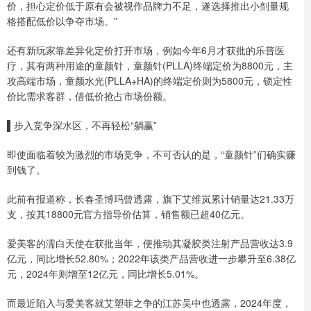
价，担心定价低于原有会被视作品牌力不足，遂选择推出小剂量规
格搭配低价以争夺市场。”
还有新玩家靠差异化定价打开市场，例如今年6月才获批的乐普医
疗，其有两种用途的童颜针，童颜针(PLLA)终端定价为8800元，主
攻高端市场，童颜水光(PLLA+HA)的终端定价则为5800元，锁定性
价比需求客群，借低价抢占市场份额。
▌步入竞争深水区，不再轻松“躺赢”
即使面临着较为激烈的市场竞争，不可否认的是，“童颜针”们确实赚
到钱了。
此前有报道称，长春圣博玛曾透露，旗下艾维岚累计销量达21.33万
支，按其18800元官方指导价估算，销售额已超40亿元。
爱美客的濡白天使在获批当年，便推动其凝胶类注射产品营收达3.9
亿元，同比增长52.80%；2022年该类产品营收进一步攀升至6.38亿
元，2024年则增至12亿元，同比增长5.01%。
而最近陷入与爱美客就艾塑菲之争的江苏吴中也透露，2024年度，