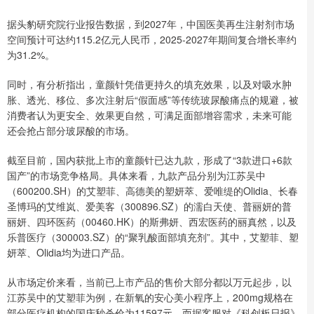
据头豹研究院行业报告数据，到2027年，中国医美再生注射剂市场
空间预计可达约115.2亿元人民币，2025-2027年期间复合增长率约
为31.2%。
同时，有分析指出，童颜针凭借更持久的填充效果，以及对吸水肿
胀、透光、移位、多次注射后“假面感”等传统玻尿酸痛点的规避，被
消费者认为更安全、效果更自然，可满足面部增容需求，未来可能
还会抢占部分玻尿酸的市场。
截至目前，国内获批上市的童颜针已达九款，形成了“3款进口+6款
国产”的市场竞争格局。具体来看，九款产品分别为江苏吴中
（600200.SH）的艾塑菲、高德美的塑妍萃、爱唯缇的Olidia、长春
圣博玛的艾维岚、爱美客（300896.SZ）的濡白天使、普丽妍的普
丽妍、四环医药（00460.HK）的斯弗妍、西宏医药的丽真然，以及
乐普医疗（300003.SZ）的“聚乳酸面部填充剂”。其中，艾塑菲、塑
妍萃、Olidia均为进口产品。
从市场定价来看，当前已上市产品的售价大部分都以万元起步，以
江苏吴中的艾塑菲为例，在新氧的安心美小程序上，200mg规格在
部分医疗机构的国庆秒杀价为11597元，而据客服对《科创板日报》