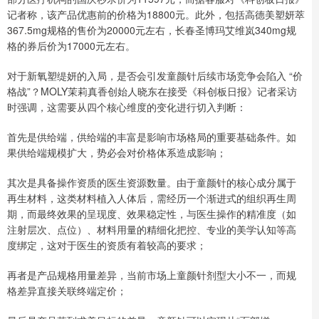
记者称，该产品优惠前的价格为18800元。此外，包括高德美塑妍萃
367.5mg规格的售价为20000元左右，长春圣博玛艾维岚340mg规
格的券后价为17000元左右。
对于新氧塑缇妍的入局，是否会引发童颜针后续市场竞争会陷入 “价
格战”？MOLY茉莉真香创始人晓东在接受《科创板日报》记者采访
时强调，这需要从四个核心维度的变化进行切入判断：
首先是供给端，供给端的丰富是影响市场格局的重要基础条件。如
果供给端规模扩大，势必会对价格体系造成影响；
其次是具备操作资质的医生资源数量。由于童颜针的核心成分属于
再生材料，这类材料植入人体后，需经历一个渐进式的组织再生周
期，而最终效果的呈现度、效果稳定性，与医生操作的精准度（如
注射层次、点位）、材料用量的精细化把控、专业的美学认知等高
度绑定，这对于医生的资质有着较高的要求；
再者是产品规格用量差异，当前市场上童颜针剂型大小不一，而规
格差异直接关联终端定价；