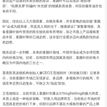
最后是产品落到求美目标的差异，童颜针可以实现从“面部增
容”、“轮廓支撑”到偏向“水光级”的细腻肤质改善，对应的服务溢价也
有所不同。
因此，综合以上几方面因素，在晓东看来，并非新氧的低价版“童颜
针”会成为搅局者，而是其入局的当下，随着获证厂家数量增多、具
备童颜针操作资质的医生较此前有所增加，加之市面上产品规格更
趋丰富，童颜针降价已成必然，这亦是行业逐步迈向成熟阶段的必
然趋势。
晓东还进一步判断，未来的童颜针领域，中国市场会成为全球范围
内的价格洼地。目前，在韩国等周边国家及地区，童颜针的价格大
概仅为中国内地的三分之一。
晨熹医美连锁机构创始人兼CEO王苍德则对《科创板日报》记者表
示，当前童颜针市场已呈现多证、多品牌、多规格并行的格局，市
场竞争态势日趋复杂，可称之为“混战”阶段。
王苍德指出，当前市面上童颜针剂量从370mg到45mg的极大跨度，
本质上就是一种低价策略。“对新入局品牌而言，当前抢占市场的常
见思路是把价格打下来，但部分品牌不愿在大规格剂量的产品上降