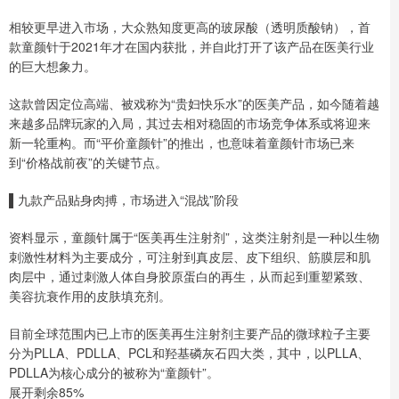
相较更早进入市场，大众熟知度更高的玻尿酸（透明质酸钠），首
款童颜针于2021年才在国内获批，并自此打开了该产品在医美行业
的巨大想象力。
这款曾因定位高端、被戏称为“贵妇快乐水”的医美产品，如今随着越
来越多品牌玩家的入局，其过去相对稳固的市场竞争体系或将迎来
新一轮重构。而“平价童颜针”的推出，也意味着童颜针市场已来
到“价格战前夜”的关键节点。
▌九款产品贴身肉搏，市场进入“混战”阶段
资料显示，童颜针属于“医美再生注射剂”，这类注射剂是一种以生物
刺激性材料为主要成分，可注射到真皮层、皮下组织、筋膜层和肌
肉层中，通过刺激人体自身胶原蛋白的再生，从而起到重塑紧致、
美容抗衰作用的皮肤填充剂。
目前全球范围内已上市的医美再生注射剂主要产品的微球粒子主要
分为PLLA、PDLLA、PCL和羟基磷灰石四大类，其中，以PLLA、
PDLLA为核心成分的被称为“童颜针”。
展开剩余85%