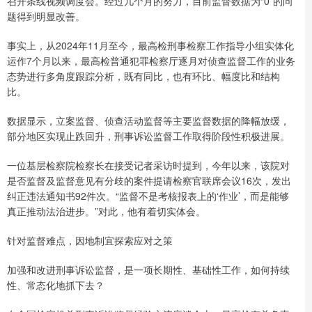
召开条线视频调度会。经过几个月的努力，目前监督数据为“0”的问
题得到明显改善。
事实上，从2024年11月至今，最高检刑事检察工作指导小组实体化
运作7个月以来，最高检普通犯罪检察厅逐月对侦查监督工作的业务
态势进行多角度跟踪分析，既有同比，也有环比、幅度比和结构
比。
数据显示，立案监督、侦查活动监督等主要监督数据的降幅放缓，
部分地区实现止跌回升，刑事诉讼监督工作取得阶段性积极进展。
一位基层检察院检察长在接受记者采访时提到，今年以来，该院对
是否监督及监督意见有分歧的案件提请检察官联席会议16次，发出
纠正违法通知书92件次。“监督不是考核报表上的‘作业’，而是能够
真正推动法治进步。”对此，他有着切实体会。
针对监督难点，因地制宜探索应对之策
加强和改进刑事诉讼监督，是一项长期性、基础性工作，如何持续
性、常态化地抓下去？