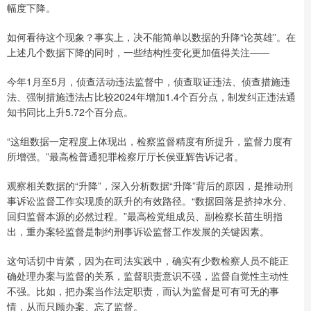
幅度下降。
如何看待这个现象？事实上，决不能简单以数据的升降“论英雄”。在
上述几个数据下降的同时，一些结构性变化更加值得关注——
今年1月至5月，侦查活动违法监督中，侦查取证违法、侦查措施违
法、强制措施违法占比较2024年增加1.4个百分点，制发纠正违法通
知书同比上升5.72个百分点。
“这组数据一定程度上体现出，检察监督精度有所提升，监督力度有
所增强。”最高检普通犯罪检察厅厅长侯亚辉告诉记者。
观察相关数据的“升降”，深入分析数据“升降”背后的原因，是推动刑
事诉讼监督工作实现质的跃升的有效路径。“数据回落是挤掉水分、
回归监督本源的必然过程。”最高检党组成员、副检察长苗生明指
出，重办案轻监督是制约刑事诉讼监督工作发展的关键因素。
这句话切中肯綮，因为在司法实践中，确实有少数检察人员不能正
确处理办案与监督的关系，监督职责意识不强，监督自觉性主动性
不强。比如，把办案当作法定职责，而认为监督是可有可无的事
情，从而只顾办案、忘了监督。