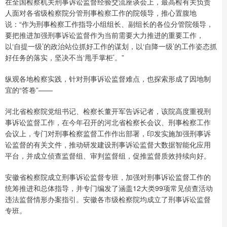
在全国检察机关刑事诉讼监督经验交流座谈会上，最高检有关负责
人面对各省级检察院分管刑事检察工作的院领导，推心置腹地
说：“作为刑事检察工作指导小组组长、副组长的各位分管院领导，
要把推进加强刑事诉讼监督作为当前需要大力推进的重要工作，
以‘自提一级’的政治站位抓好工作的谋划，以‘自降一级’的工作姿态抓
好任务的落实，坚决不当‘甩手掌柜’。”
纵观各地检察实践，针对刑事诉讼监督难点，也探索形成了因地制
宜的“答卷”——
河北省检察院党组书记、检察长董开军告诉记者，该院高度重视刑
事诉讼监督工作，在今年召开的河北省检察长会议、刑事检察工作
会议上，专门对刑事检察监督工作作出部署，印发实施加强刑事诉
讼监督的有关文件，推动研发建设刑事诉讼监督大数据智能化应用
平台，并成立侦查监督组、审判监督组，促推监督质效持续向好。
安徽省检察院成立刑事诉讼监督专班，加强对刑事诉讼监督工作的
统筹推进和总体指导，并专门编发了涵盖12大类99项常见侦查活动
违法监督情形办案指引。安徽各市级检察院均成立了刑事诉讼监督
专班。