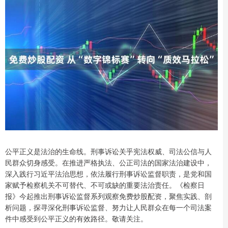
公平正义是法治的生命线。刑事诉讼关乎宪法权威、司法公信与人
民群众切身感受。在推进严格执法、公正司法的国家法治建设中，
深入践行习近平法治思想，依法履行刑事诉讼监督职责，是党和国
家赋予检察机关不可替代、不可或缺的重要法治责任。《检察日
报》今起推出刑事诉讼监督系列观察免费炒股配资，聚焦实践、剖
析问题，探寻深化刑事诉讼监督、努力让人民群众在每一个司法案
件中感受到公平正义的有效路径。敬请关注。