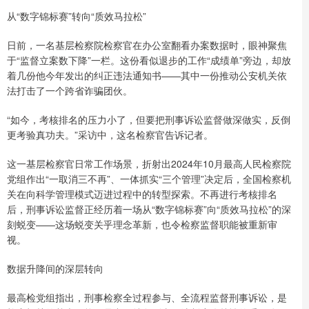
从“数字锦标赛”转向“质效马拉松”
日前，一名基层检察院检察官在办公室翻看办案数据时，眼神聚焦
于“监督立案数下降”一栏。这份看似退步的工作“成绩单”旁边，却放
着几份他今年发出的纠正违法通知书——其中一份推动公安机关依
法打击了一个跨省诈骗团伙。
“如今，考核排名的压力小了，但要把刑事诉讼监督做深做实，反倒
更考验真功夫。”采访中，这名检察官告诉记者。
这一基层检察官日常工作场景，折射出2024年10月最高人民检察院
党组作出“一取消三不再”、一体抓实“三个管理”决定后，全国检察机
关在向科学管理模式迈进过程中的转型探索。不再进行考核排名
后，刑事诉讼监督正经历着一场从“数字锦标赛”向“质效马拉松”的深
刻蜕变——这场蜕变关乎理念革新，也令检察监督职能被重新审
视。
数据升降间的深层转向
最高检党组指出，刑事检察全过程参与、全流程监督刑事诉讼，是