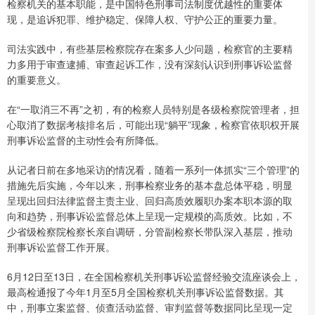
检察机关的基本职能，是中国特色刑事司法制度优越性的重要体
现，是追诉犯罪、维护稳定、保障人权、守护公正的重要力量。
司法实践中，有些基层检察院存在案多人少问题，检察官的主要精
力多用于审查逮捕、审查起诉工作，没有深刻认识到刑事诉讼监督
的重要意义。
在“一取消三不再”之初，有的检察人员特别是各级检察院管理者，担
心取消了数据考核排名后，可能出现“躺平”现象，检察官依职权开展
刑事诉讼监督的主动性会有所降低。
从记者日前在多地采访的情况看，随着一系列一体抓实“三个管理”的
措施先后实施，今年以来，刑事检察业务的基本盘总体平稳，明显
呈现出回归法律监督主责主业、回归高质效履职办案本职本源的取
向和趋势，刑事诉讼监督总体上呈现一定规模的高质效。比如，不
少省级检察院检察长亲自调研，分管副检察长带队深入基层，推动
刑事诉讼监督工作开展。
6月12日至13日，在全国检察机关刑事诉讼监督经验交流座谈会上，
最高检通报了今年1月至5月全国检察机关刑事诉讼监督数据。其
中，刑事立案监督、侦查活动监督、审判监督等数据同比呈现一定