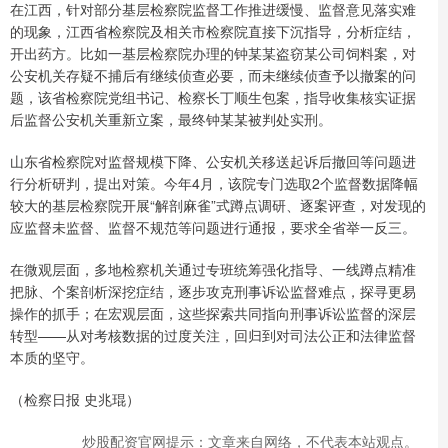
在江西，针对部分基层检察院监督工作推进缓慢、监督意见落实难
的现象，江西省检察院及相关市检察院直接下沉指导，分析症结，
开出药方。比如一基层检察院办理的钟某某盗窃某公司饲料案，对
公安机关存疑不捕后有继续侦查必要，而未继续侦查予以撤案的问
题，该省检察院党组书记、检察长丁顺生包案，指导收集核实证据
后监督公安机关重新立案，最终钟某某被判处实刑。
山东省检察院对监督规模下降、公安机关移送起诉后撤回等问题进
行分析研判，提出对策。今年4月，该院专门选取2个监督数据降幅
较大的基层检察院开展“解剖麻雀”式蹲点调研、逐案评查，对发现的
应监督未监督、监督不规范等问题进行通报，要求全省举一反三。
在微观层面，多地检察机关通过专班统筹强化指导、一线蹲点精准
把脉、个案剖析深挖症结，逐步攻克刑事诉讼监督难点，探寻更易
操作的抓手；在宏观层面，这些探索共同指向刑事诉讼监督的深层
转型——从对考核数据的过度关注，回归到对司法公正和法律监督
本质的坚守。
（检察日报 史兆琨）
炒股配资官网提示：文章来自网络，不代表本站观点。