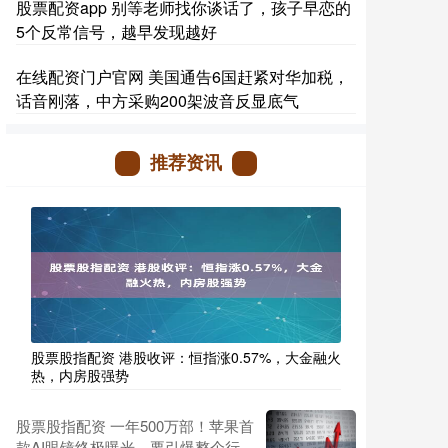
股票配资app 别等老师找你谈话了，孩子早恋的
5个反常信号，越早发现越好
在线配资门户官网 美国通告6国赶紧对华加税，
话音刚落，中方采购200架波音反显底气
推荐资讯
股票股指配资 港股收评：恒指涨0.57%，大金融火
热，内房股强势
股票股指配资 一年500万部！苹果首
款AI眼镜终极曝光，要引爆整个行