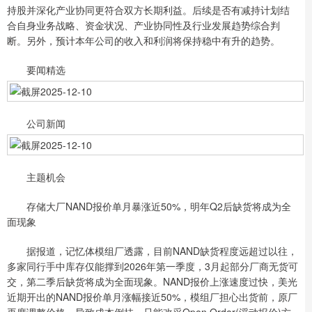
持股并深化产业协同更符合双方长期利益。后续是否有减持计划结
合自身业务战略、资金状况、产业协同性及行业发展趋势综合判
断。另外，预计本年公司的收入和利润将保持稳中有升的趋势。
要闻精选
公司新闻
主题机会
存储大厂NAND报价单月暴涨近50%，明年Q2后缺货将成为全
面现象
据报道，记忆体模组厂透露，目前NAND缺货程度远超过以往，
多家同行手中库存仅能撑到2026年第一季度，3月起部分厂商无货可
交，第二季后缺货将成为全面现象。NAND报价上涨速度过快，美光
近期开出的NAND报价单月涨幅接近50%，模组厂担心出货前，原厂
再度调整价格，导致成本倒挂，只能改采Open Order(浮动报价)方