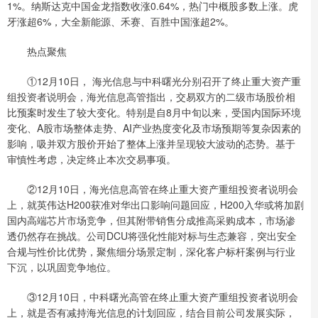
1%。纳斯达克中国金龙指数收涨0.64%，热门中概股多数上涨。虎
牙涨超6%，大全新能源、禾赛、百胜中国涨超2%。
热点聚焦
①12月10日， 海光信息与中科曙光分别召开了终止重大资产重
组投资者说明会，海光信息高管指出，交易双方的二级市场股价相
比预案时发生了较大变化。特别是自8月中旬以来，受国内国际环境
变化、A股市场整体走势、AI产业热度变化及市场预期等复杂因素的
影响，吸并双方股价开始了整体上涨并呈现较大波动的态势。基于
审慎性考虑，决定终止本次交易事项。
②12月10日，海光信息高管在终止重大资产重组投资者说明会
上，就英伟达H200获准对华出口影响问题回应，H200入华或将加剧
国内高端芯片市场竞争，但其附带销售分成推高采购成本，市场渗
透仍然存在挑战。公司DCU将强化性能对标与生态兼容，突出安全
合规与性价比优势，聚焦细分场景定制，深化客户标杆案例与行业
下沉，以巩固竞争地位。
③12月10日，中科曙光高管在终止重大资产重组投资者说明会
上，就是否有减持海光信息的计划回应，结合目前公司发展实际，