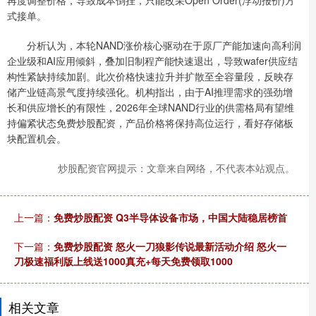
式接单。
分析认为，本轮NAND涨价核心驱动在于原厂产能加速向高利润
企业级和AI应用倾斜，叠加旧制程产能快速退出，导致wafer供应结
构性紧缺持续加剧。此次价格快速拉升并扩散至全容量段，反映存
储产业链高景气度持续强化。机构指出，由于AI推理需求的强劲增
长和供应增长的有限性，2026年全球NAND行业的供需格局有望维
持偏紧状态免费炒股配资，产品价格将保持高位运行，看好存储板
块配置机会。
炒股配资官网提示：文章来自网络，不代表本站观点。
上一篇：
免费炒股配资 Q3半导体设备市场，中国大陆稳居榜首
下一篇：
免费炒股配资 怒火一刀狼影传说最新活动介绍 怒火一
刀极速福利版上线送1000真充+每天免费领取1000
相关文章